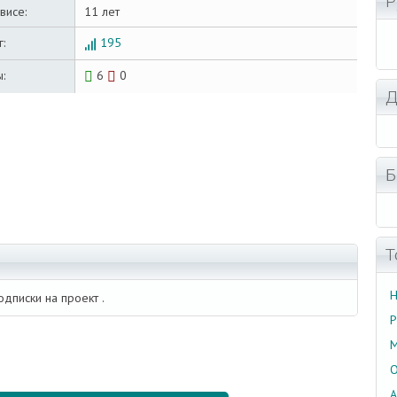
Р
висе:
11 лет
:
195
:
6
0
Д
Б
Т
Н
одписки на проект .
P
О
A