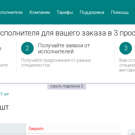
cполнители
Компании
Тарифы
Поддержка
Помощь
сполнителя для вашего заказа в 3 про
Получайте заявки от
2
3
е
исполнителей
Получайте предложения от разных
Вам ос
жите
специалистов
специал
выгодн
скрыть подсказки
 5 шт
 шт
Закрыто