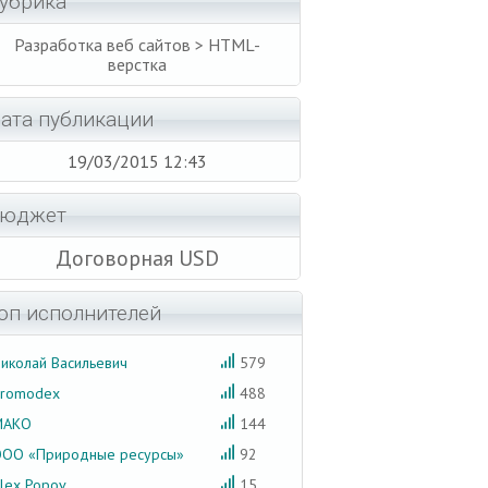
убрика
Разработка веб сайтов > HTML-
верстка
ата публикации
19/03/2015 12:43
юджет
Договорная USD
оп исполнителей
иколай Васильевич
579
romodex
488
МАКО
144
ОО «Природные ресурсы»
92
lex Popov
15