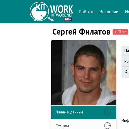
Работа
Вакансии
И
Сергей Филатов
На
Ре
От
Личные данные
Инф
Отзывы