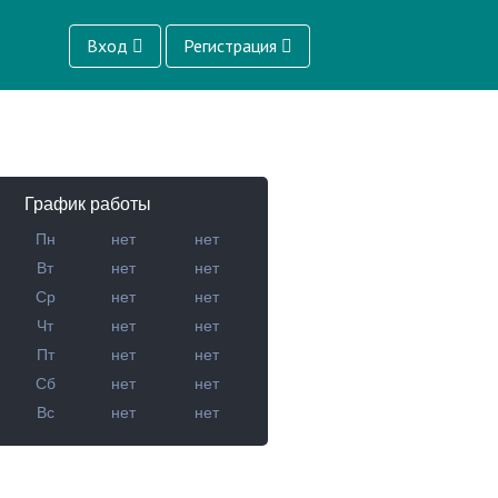
Вход
Регистрация
График работы
Пн
нет
нет
Вт
нет
нет
Ср
нет
нет
Чт
нет
нет
Пт
нет
нет
Сб
нет
нет
Вс
нет
нет