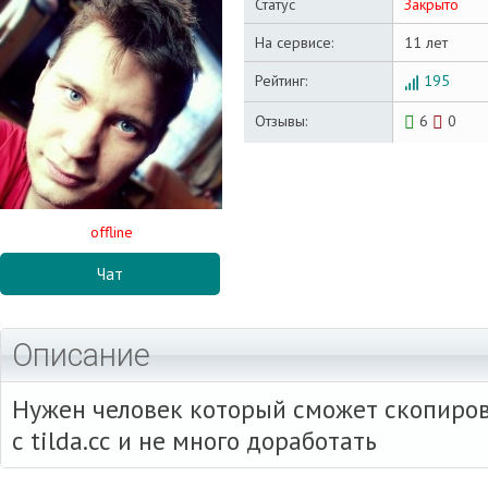
Статус
Закрыто
На сервисе:
11 лет
Рейтинг:
195
Отзывы:
6
0
offline
Чат
Описание
Нужен человек который сможет скопиров
с tilda.сс и не много доработать